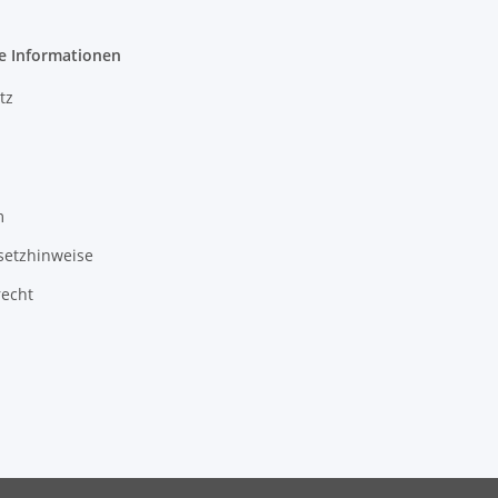
e Informationen
tz
m
setzhinweise
recht