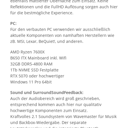
ebenfalls mattierter Oberfläche zum Einsatz. Keine
Reflektionen und die FullHD Auflösung sorgen auch hier
für die bestmögliche Experience.
PC:
Für den verbauten PC verwenden wir ausschließlich
aktuelle Komponenten von namhaften Herstellern wie
zB. MSI, Lexar, BeQuiet!, und anderen.
AMD Ryzen 7600X
B650 ITX Mainboard inkl. Wifi
32GB DDR5-4800 RAM
1Tb NVME SSD Festplatte
RTX 5070 oder hochwertiger
Windows 11 Pro 64bit
Sound und SurroundSoundFeedback:
Auch der Audiobereich wird groß geschrieben,
entsprechend kommen auch hier nur qualitativ
hochwertige Komponenten zum Einsatz.
Kraftvolles 2.1 Soundsystem von Wavemaster für Musik
und Backbox-Wiedergabe. Der separate